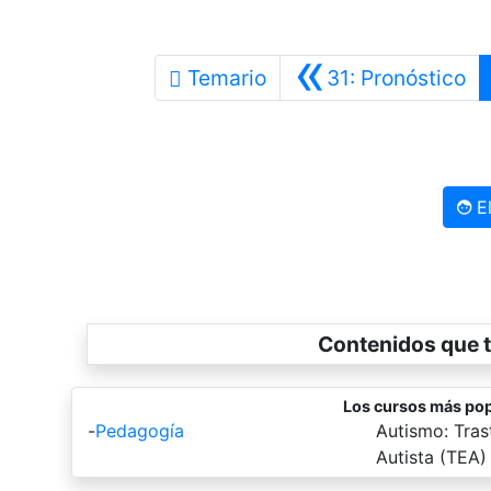
«
An
Temario
31: Pronóstico
El
Contenidos que t
Los cursos más pop
-
Pedagogía
-
Autismo: Tras
Autista (TEA)