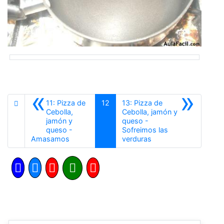
«
»
11: Pizza de
12
13: Pizza de
Cebolla,
Cebolla, jamón y
jamón y
queso -
queso -
Sofreimos las
Anterior
Siguiente
Amasamos
verduras