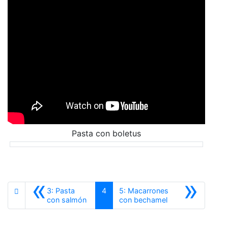
Pasta con boletus
«
»
3: Pasta
4
5: Macarrones
Anterior
Siguiente
con salmón
con bechamel