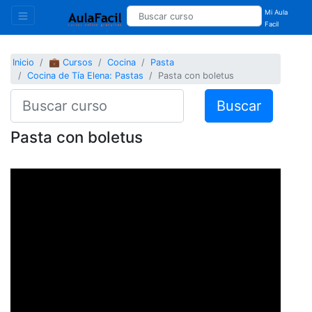
Mi Aula
Facil
Inicio
💼 Cursos
Cocina
Pasta
Cocina de Tía Elena: Pastas
Pasta con boletus
Buscar
Pasta con boletus