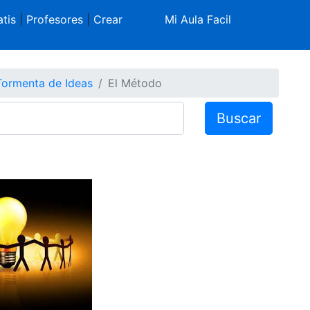
tis
|
Profesores
|
Crear
Mi Aula Facil
Tormenta de Ideas
El Método
Buscar