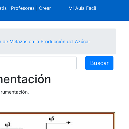
tis
|
Profesores
|
Crear
Mi Aula Facil
n de Melazas en la Producción del Azúcar
Buscar
mentación
trumentación.