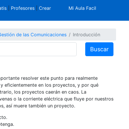
tis
|
Profesores
|
Crear
Mi Aula Facil
Gestión de las Comunicaciones
Introducción
Buscar
portante resolver este punto para realmente
 eficientemente en los proyectos, y por qué
ario, los proyectos caerán en caos. La
enas o la corriente eléctrica que fluye por nuestros
os, así muere también un proyecto.
cto.
etenga.