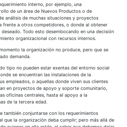
equerimiento interno, por ejemplo, una
rrollo de un área de Nuevos Productos o de
de análisis de muchas situaciones y proyectos
a frente a otros competidores, o donde al obtener
 al deseado. Todo esto desembocando en una decisión
miento organizacional con recursos internos.
 momento la organización no produce, pero que se
rcado demanda.
do tipo no pueden estar exentas del entorno social
onde se encuentran las instalaciones de la
us empleados, o aquellas donde viven sus clientes
ipan en proyectos de apoyo y soporte comunitario,
as oficinas centrales, hasta el apoyo a la
as de la tercera edad.
e también conjuntarse con los requerimientos
al que la organización deba cumplir; pero más allá de
l de quienes en ella están, el saber que debemos dejar