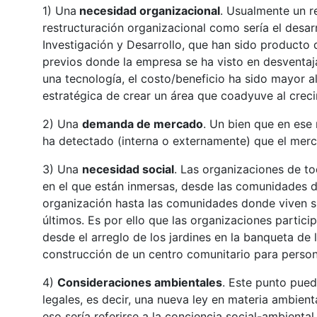
1) Una
necesidad organizacional
. Usualmente un r
restructuración organizacional como sería el desa
Investigación y Desarrollo, que han sido producto 
previos donde la empresa se ha visto en desventaj
una tecnología, el costo/beneficio ha sido mayor
estratégica de crear un área que coadyuve al creci
2) Una
demanda de mercado
. Un bien que en ese
ha detectado (interna o externamente) que el me
3) Una
necesidad social
. Las organizaciones de to
en el que están inmersas, desde las comunidades d
organización hasta las comunidades donde viven s
últimos. Es por ello que las organizaciones partic
desde el arreglo de los jardines en la banqueta de l
construcción de un centro comunitario para person
4)
Consideraciones ambientales
. Este punto pued
legales, es decir, una nueva ley en materia ambient
eso sería referirse a la conciencia social-ambienta