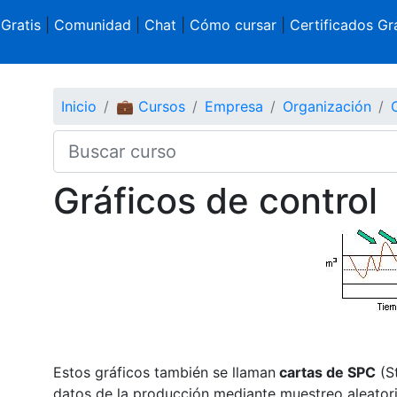
 Gratis
|
Comunidad
|
Chat
|
Cómo cursar
|
Certificados Gra
Inicio
💼 Cursos
Empresa
Organización
Gráficos de control
Estos gráficos también se llaman
cartas de SPC
(St
datos de la producción mediante muestreo aleatorio