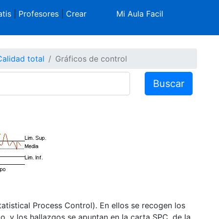
tis
|
Profesores
|
Crear
Mi Aula Facil
Calidad total
Gráficos de control
Buscar
atistical Process Control). En ellos se recogen los
, y los hallazgos se apuntan en la carta SPC, de la