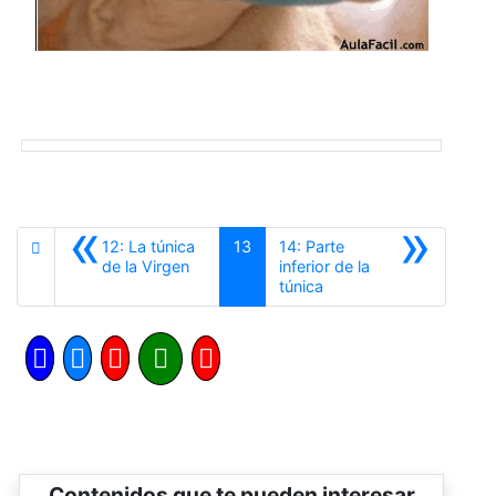
«
»
12: La túnica
13
14: Parte
Anterior
de la Virgen
inferior de la
Siguiente
túnica
Contenidos que te pueden interesar