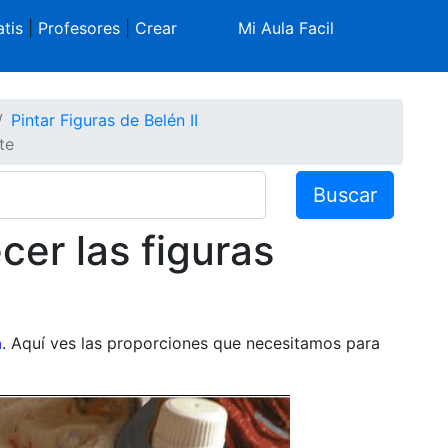
tis
|
Profesores
|
Crear
Mi Aula Facil
Pintar Figuras de Belén II
te
Buscar
cer las figuras
a
. Aquí ves las proporciones que necesitamos para