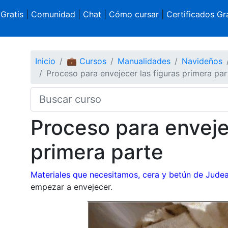
 Gratis
|
Comunidad
|
Chat
|
Cómo cursar
|
Certificados Gra
Inicio
💼 Cursos
Manualidades
Navideños
Proceso para envejecer las figuras primera par
Proceso para enveje
primera parte
Materiales que necesitamos, cera y betún de Jude
empezar a envejecer.