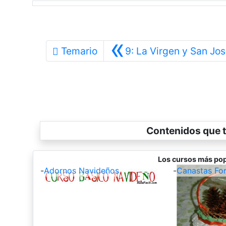
«
Temario
9: La Virgen y San Jo
Contenidos que t
Los cursos más pop
-
Adornos Navideños
-
Canastas Fo