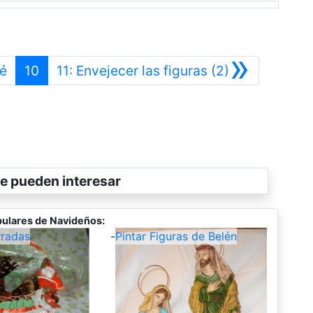
»
Anterior
Siguiente
sé
10
11: Envejecer las figuras (2)
e pueden interesar
ulares de Navideños:
rradas
-
Pintar Figuras de Belén