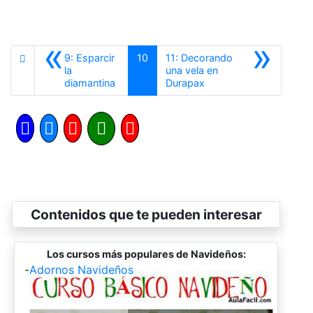
«
»
9: Esparcir
10
11: Decorando
la
una vela en
Anterior
Siguiente
diamantina
Durapax
Contenidos que te pueden interesar
Los cursos más populares de Navideños:
-
Adornos Navideños