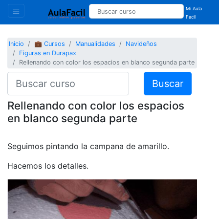
Mi Aula
Facil
Inicio
💼 Cursos
Manualidades
Navideños
Figuras en Durapax
Rellenando con color los espacios en blanco segunda parte
Buscar
Rellenando con color los espacios
en blanco segunda parte
Seguimos pintando la campana de amarillo.
Hacemos los detalles.