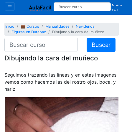
Mi Aula
Facil
Inicio
💼 Cursos
Manualidades
Navideños
Figuras en Durapax
Dibujando la cara del muñeco
Buscar
Dibujando la cara del muñeco
Seguimos trazando las líneas y en estas imágenes
vemos como hacemos las del rostro ojos, boca, y
nariz