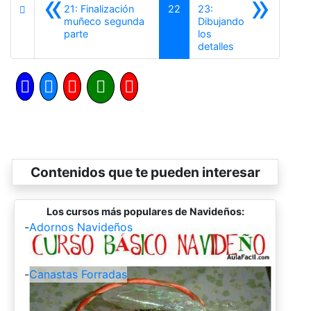
«
»
21: Finalización
22
23:
muñeco segunda
Dibujando
Anterior
parte
los
Siguiente
detalles
Contenidos que te pueden interesar
Los cursos más populares de Navideños:
-
Adornos Navideños
-
Canastas Forradas