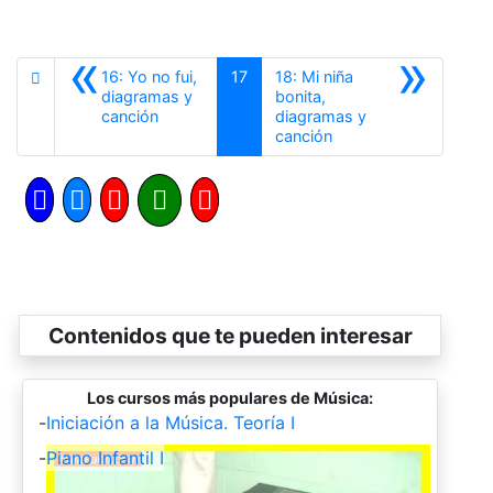
«
»
16: Yo no fui,
17
18: Mi niña
diagramas y
bonita,
Anterior
canción
diagramas y
Siguiente
canción
Contenidos que te pueden interesar
Los cursos más populares de Música:
-
Iniciación a la Música. Teoría I
-
Piano Infantil I