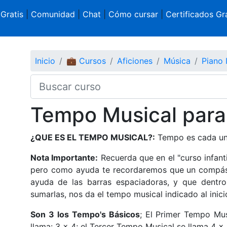
 Gratis
|
Comunidad
|
Chat
|
Cómo cursar
|
Certificados Gra
Inicio
💼 Cursos
Aficiones
Música
Piano I
Tempo Musical para
¿QUE ES EL TEMPO MUSICAL?:
Tempo es cada una
Nota Importante:
Recuerda que en el "curso infanti
pero como ayuda te recordaremos que un compás s
ayuda de las barras espaciadoras, y que dentro
sumarlas, nos da el tempo musical indicado al inicio
Son 3 los Tempo's Básicos
; El Primer Tempo Mu
llama: 3 x 4; el Tercer Tempo Musical se llama 4 x 