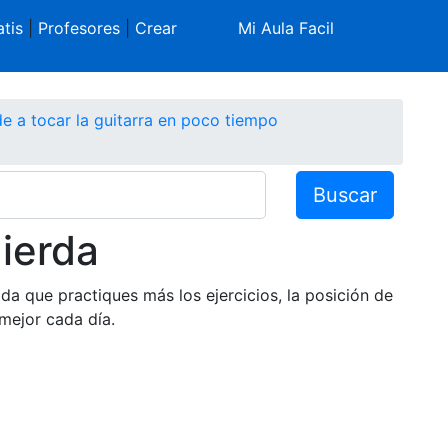
tis
|
Profesores
|
Crear
Mi Aula Facil
e a tocar la guitarra en poco tiempo
Buscar
uierda
da que practiques más los ejercicios, la posición de
 mejor cada día.