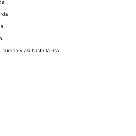
rda
erda
da
da.
 cuerda y asi hasta la 6ta.