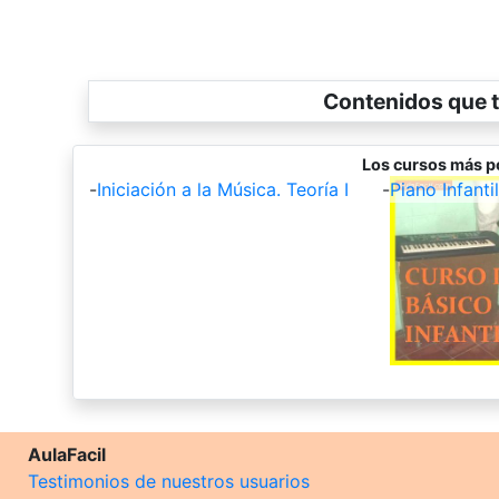
Contenidos que t
Los cursos más p
-
Iniciación a la Música. Teoría I
-
Piano Infantil
AulaFacil
Testimonios de nuestros usuarios