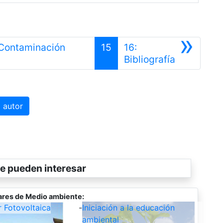
»
a Contaminación
15
16:
Siguiente
Bibliografía
 autor
e pueden interesar
ares de Medio ambiente:
r Fotovoltaica
-
Iniciación a la educación
ambiental