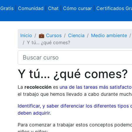
 Gratis
|
Comunidad
|
Chat
|
Cómo cursar
|
Certificados Gra
Inicio
💼 Cursos
Ciencia
Medio ambiente
Y tú... ¿qué comes?
Y tú... ¿qué comes?
La
recolección
es
una de las tareas más satisfactor
el trabajo que hemos llevado a cabo durante much
Identificar, y saber diferenciar los diferentes tipo
deben adquirir.
Para comenzar a trabajar estos conceptos podemo
niños y niñas: