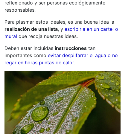
reflexionado y ser personas ecológicamente
responsables.
Para plasmar estos ideales, es una buena idea la
realización de una lista
, y
escribirla en un cartel o
mural
que recoja nuestras ideas.
Deben estar incluidas
instrucciones
tan
importantes como
evitar despilfarrar el agua o no
regar en horas puntas de calor
.