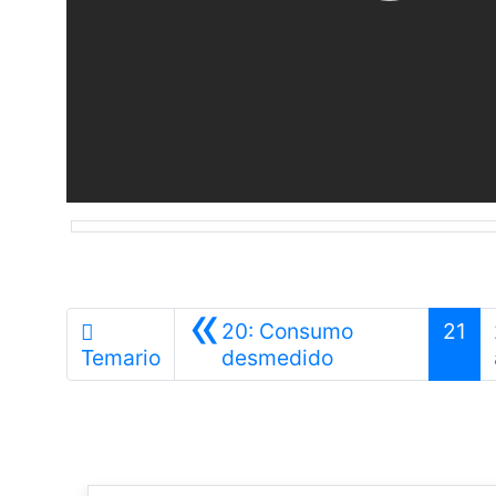
«
20: Consumo
21
Anterior
Temario
desmedido