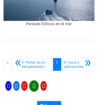
Parques Eólicos en el mar
«
»
4: Partes de un
5
6: Usos y
Anterior
Siguiente
aerogenerador
aplicaciones