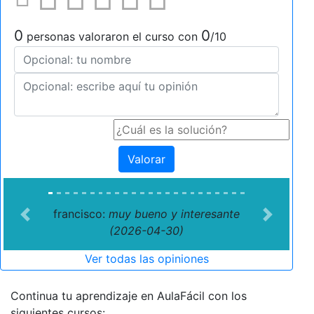
0
0
personas valoraron el curso con
/10
Valorar
francisco:
muy bueno y interesante
Previous
Next
(2026-04-30)
Ver todas las opiniones
Continua tu aprendizaje en AulaFácil con los
siguientes cursos: