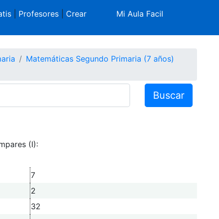
tis
|
Profesores
|
Crear
Mi Aula Facil
aria
Matemáticas Segundo Primaria (7 años)
Buscar
mpares (I):
7
2
32