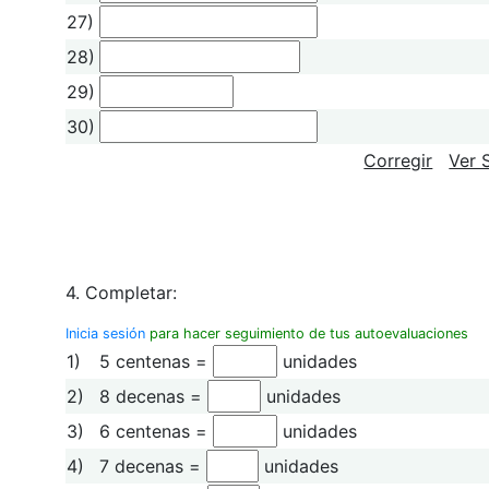
27)
28)
29)
30)
Corregir
Ver 
4. Completar:
Inicia sesión
para hacer seguimiento de tus autoevaluaciones
1)
5 centenas =
unidades
2)
8 decenas =
unidades
3)
6 centenas =
unidades
4)
7 decenas =
unidades