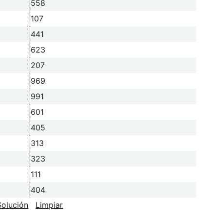
558
107
441
623
207
969
991
601
405
313
323
111
404
Solución
Limpiar