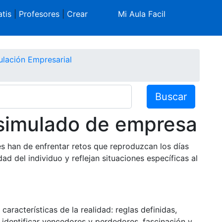
tis
|
Profesores
|
Crear
Mi Aula Facil
ulación Empresarial
Buscar
simulado de empresa
es han de enfrentar retos que reproduzcan los días
ad del individuo y reflejan situaciones específicas al
aracterísticas de la realidad: reglas definidas,
 identificar vencedores y perdedores, fascinación y