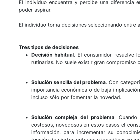
El individuo encuentra y percibe una diferencia e
poder aspirar.
El individuo toma decisiones seleccionando entre al
Tres tipos de decisiones
Decisión habitual
. El consumidor resuelve l
rutinarias. No suele existir gran compromiso c
Solución sencilla del problema
. Con categor
importancia económica o de baja implicación
incluso sólo por fomentar la novedad.
S
olución compleja del problema
. Cuando 
costosos, novedosos en estos casos el cons
información, para incrementar su conocimie
función de ciertos criterios e identificar su me