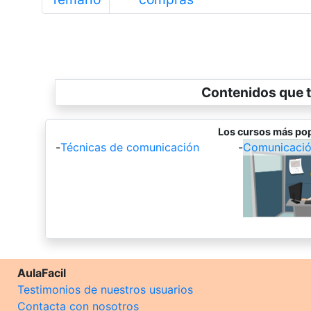
Contenidos que t
Los cursos más pop
-
Técnicas de comunicación
-
Comunicación
AulaFacil
Testimonios de nuestros usuarios
Contacta con nosotros