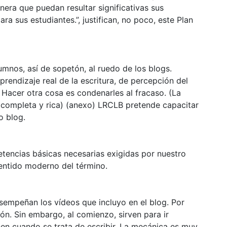
era que puedan resultar significativas sus
a sus estudiantes.”, justifican, no poco, este Plan
umnos, así de sopetón, al ruedo de los blogs.
rendizaje real de la escritura, de percepción del
 Hacer otra cosa es condenarles al fracaso. (La
y completa y rica) (anexo) LRCLB pretende capacitar
o blog.
tencias básicas necesarias exigidas por nuestro
sentido moderno del término.
sempeñan los vídeos que incluyo en el blog. Por
ón. Sin embargo, al comienzo, sirven para ir
en cuando se trata de escribir. La mecánica es muy