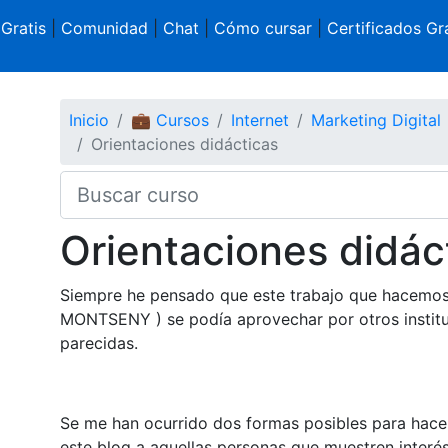
 Gratis
|
Comunidad
|
Chat
|
Cómo cursar
|
Certificados Gra
Inicio
💼 Cursos
Internet
Marketing Digital
Orientaciones didácticas
Orientaciones didác
Siempre he pensado que este trabajo que hacemos e
MONTSENY ) se podía aprovechar por otros institu
parecidas.
Se me han ocurrido dos formas posibles para hacer
este blog a aquellas personas que muestren interés