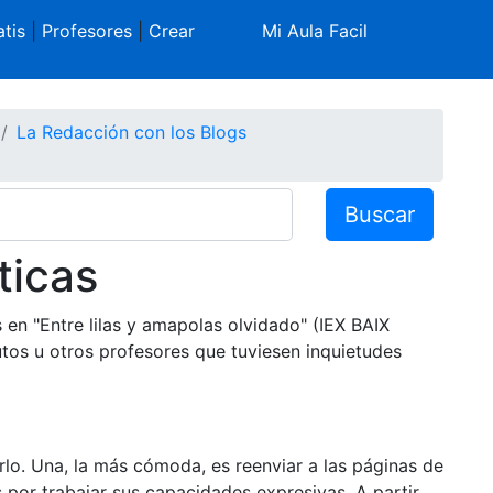
tis
|
Profesores
|
Crear
Mi Aula Facil
La Redacción con los Blogs
Buscar
ticas
n "Entre lilas y amapolas olvidado" (IEX BAIX
tos u otros profesores que tuviesen inquietudes
lo. Una, la más cómoda, es reenviar a las páginas de
 por trabajar sus capacidades expresivas. A partir