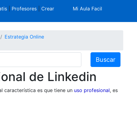
tis
|
Profesores
|
Crear
Mi Aula Facil
Estrategia Online
Buscar
ional de Linkedin
al característica es que tiene un
uso profesional
, es