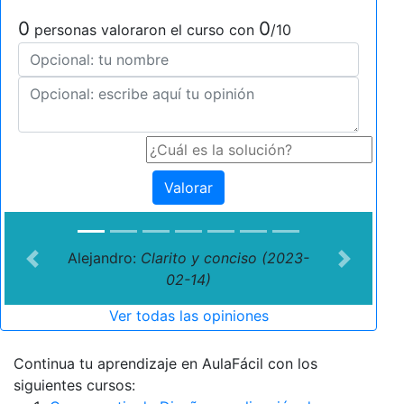
0
0
personas valoraron el curso con
/10
Valorar
Alejandro:
Clarito y conciso (2023-
Previous
Next
02-14)
Ver todas las opiniones
Continua tu aprendizaje en AulaFácil con los
siguientes cursos: