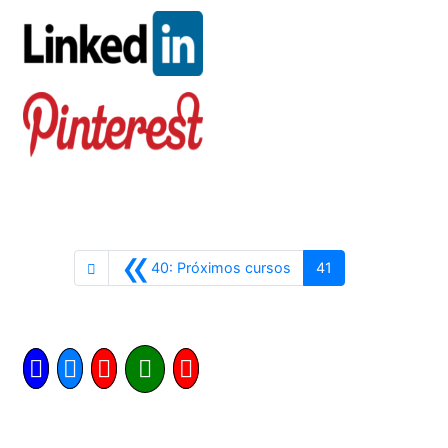
«
Anterior
40: Próximos cursos
41