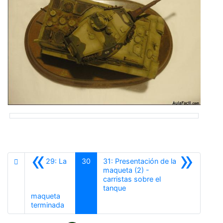
«
»
29: La
30
31: Presentación de la
maqueta (2) -
carristas sobre el
Siguiente
tanque
maqueta
Anterior
terminada