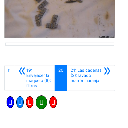
«
»
19:
20
21: Las cadenas
Envejecer la
(2): lavado
Siguiente
maqueta (6):
marrón naranja
Anterior
filtros