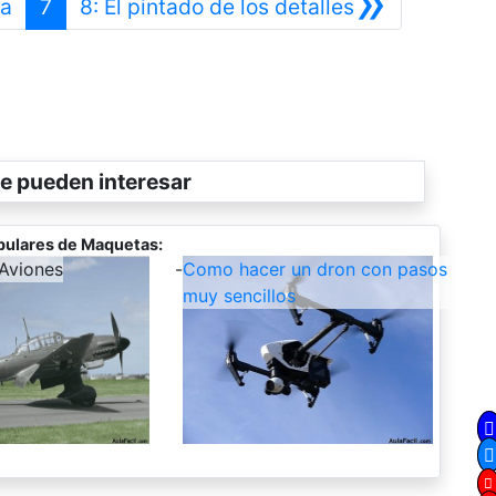
»
Anterior
Siguiente
ga
7
8: El pintado de los detalles
e pueden interesar
pulares de Maquetas:
Aviones
-
Como hacer un dron con pasos
muy sencillos