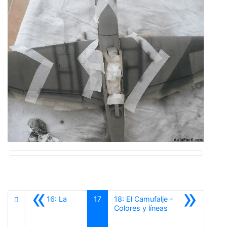
«
»
16: La
17
18: El Camufalje -
Siguiente
Colores y líneas