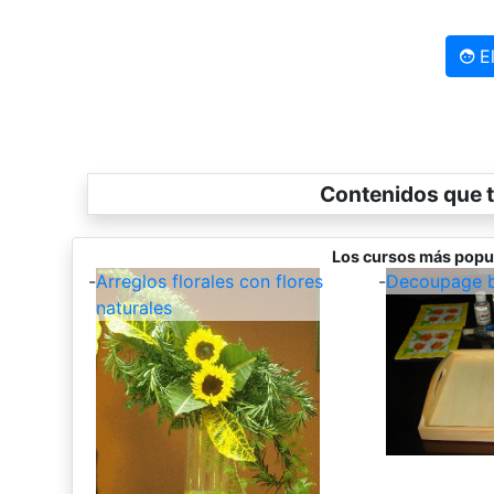
El
Contenidos que t
Los cursos más popu
-
Arreglos florales con flores
-
Decoupage b
naturales