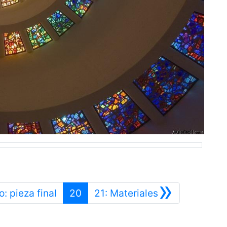
»
Anterior
Siguiente
: pieza final
20
21: Materiales