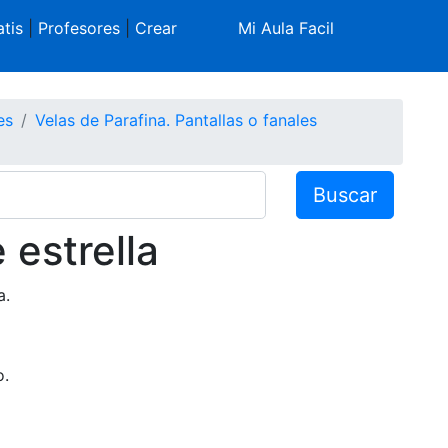
tis
|
Profesores
|
Crear
Mi Aula Facil
es
Velas de Parafina. Pantallas o fanales
Buscar
 estrella
a.
o.