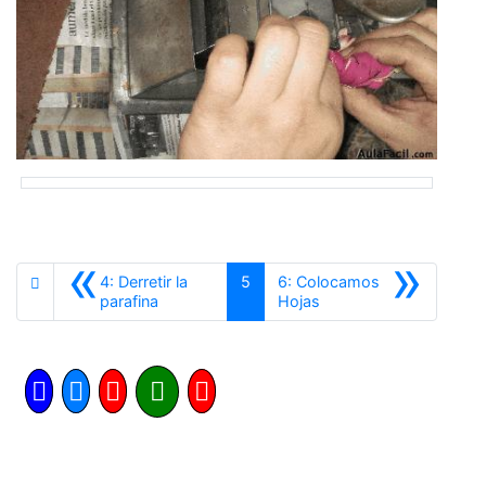
«
»
4: Derretir la
5
6: Colocamos
Anterior
Siguiente
parafina
Hojas