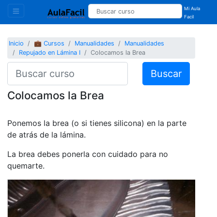
Mi Aula
Facil
Inicio
💼 Cursos
Manualidades
Manualidades
Repujado en Lámina I
Colocamos la Brea
Buscar
Colocamos la Brea
Ponemos la brea (o si tienes silicona) en la parte
de atrás de la lámina.
La brea debes ponerla con cuidado para no
quemarte.