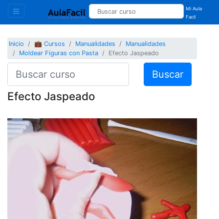
Mi Aula
Facil
Inicio
💼 Cursos
Manualidades
Manualidades
Moldear Figuras con Pasta
Efecto Jaspeado
Buscar
Efecto Jaspeado