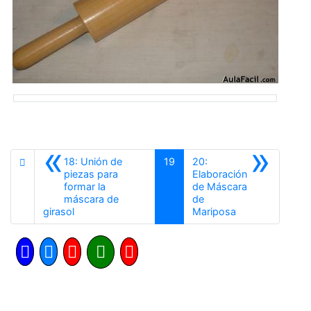
«
»
18: Unión de
19
20:
piezas para
Elaboración
formar la
de Máscara
máscara de
de
Anterior
Siguiente
girasol
Mariposa