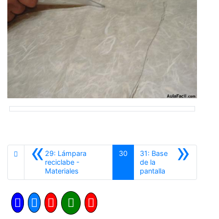
«
»
29: Lámpara
30
31: Base
reciclabe -
de la
Anterior
Siguiente
Materiales
pantalla