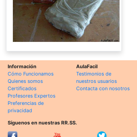
Información
AulaFacil
Cómo Funcionamos
Testimonios de
Quienes somos
nuestros usuarios
Certificados
Contacta con nosotros
Profesores Expertos
Preferencias de
privacidad
Síguenos en nuestras RR.SS.