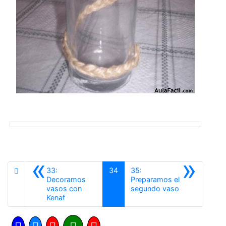
«
»
33:
34
35:
Decoramos
Preparamos el
Siguiente
vasos con
segundo vaso
Anterior
Kenaf