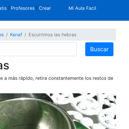
tis
|
Profesores
|
Crear
Mi Aula Facil
es
Kenaf
Escurrimos las hebras
Buscar
as
se a más rápido, retira constantemente los restos de