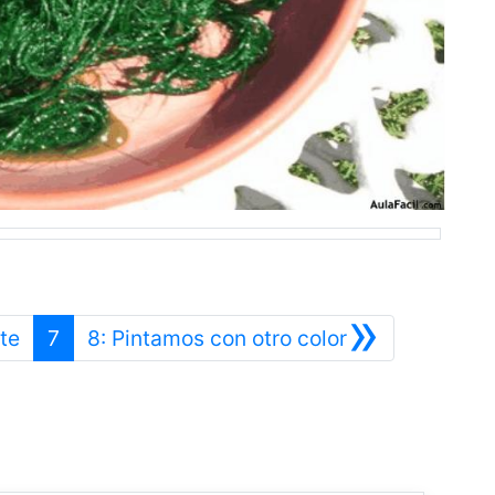
»
Anterior
Siguiente
nte
7
8: Pintamos con otro color