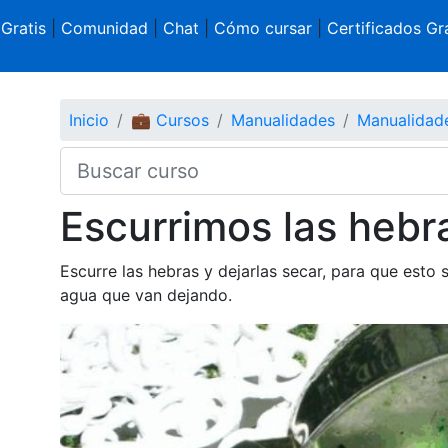
 Gratis
|
Comunidad
|
Chat
|
Cómo cursar
|
Certificados Gra
Inicio
💼 Cursos
Manualidades
Manualidad
Escurrimos las hebr
Escurre las hebras y dejarlas secar, para que esto 
agua que van dejando.