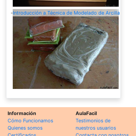
-
Introducción a Técnica de Modelado de Arcilla
Información
AulaFacil
Cómo Funcionamos
Testimonios de
Quienes somos
nuestros usuarios
Certificados
Contacta con nosotros