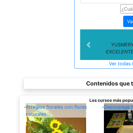
Va
YUSMERY
Previous
EXCELENTE 
Ver todas 
Contenidos que t
Los cursos más popu
-
Arreglos florales con flores
-
Decoupage b
naturales