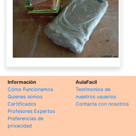
Información
AulaFacil
Cómo Funcionamos
Testimonios de
Quienes somos
nuestros usuarios
Certificados
Contacta con nosotros
Profesores Expertos
Preferencias de
privacidad