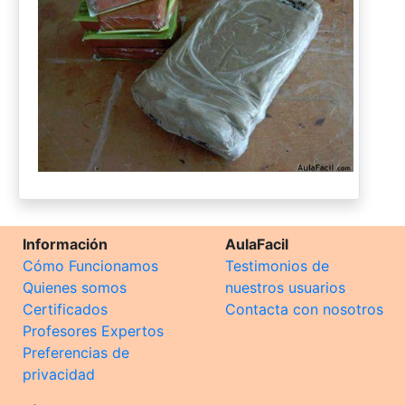
Información
AulaFacil
Cómo Funcionamos
Testimonios de
Quienes somos
nuestros usuarios
Certificados
Contacta con nosotros
Profesores Expertos
Preferencias de
privacidad