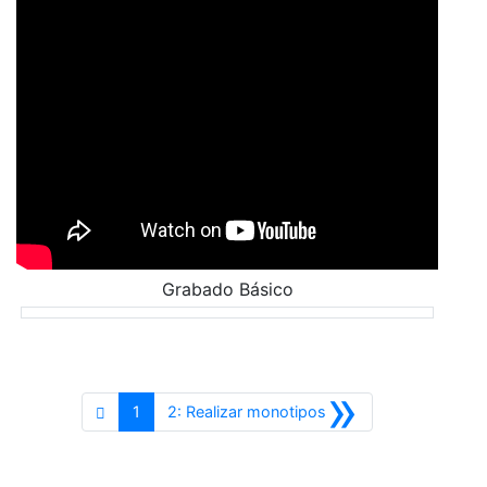
Grabado Básico
»
Siguiente
1
2: Realizar monotipos