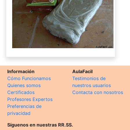
Información
AulaFacil
Cómo Funcionamos
Testimonios de
Quienes somos
nuestros usuarios
Certificados
Contacta con nosotros
Profesores Expertos
Preferencias de
privacidad
Síguenos en nuestras RR.SS.