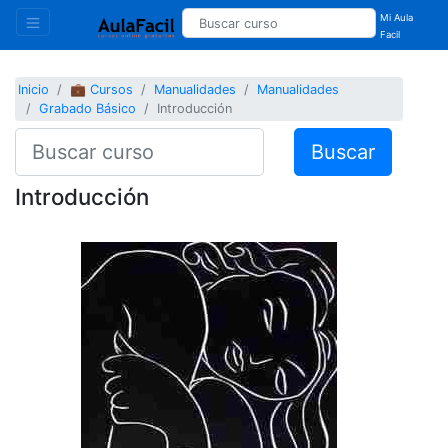
Mi Aula
Facil
Inicio
💼 Cursos
Manualidades
Manualidades
Grabado Básico
Introducción
Buscar
Introducción