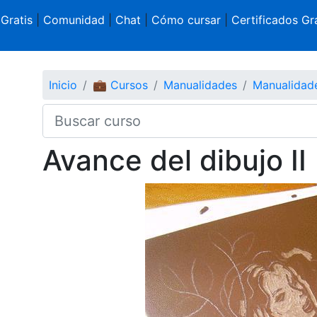
 Gratis
|
Comunidad
|
Chat
|
Cómo cursar
|
Certificados Gra
Inicio
💼 Cursos
Manualidades
Manualidad
Avance del dibujo II