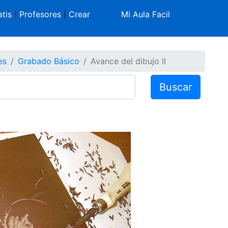
tis
|
Profesores
|
Crear
Mi Aula Facil
es
Grabado Básico
Avance del dibujo II
Buscar