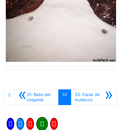
«
»
31: Base del
32
33: Caras de
Anterior
Siguiente
colgante
muñecos