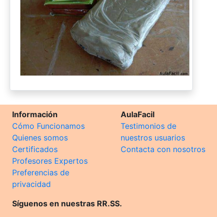
Información
AulaFacil
Cómo Funcionamos
Testimonios de
Quienes somos
nuestros usuarios
Certificados
Contacta con nosotros
Profesores Expertos
Preferencias de
privacidad
Síguenos en nuestras RR.SS.